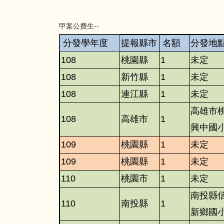
甲案公費生--
分發學年度
提報縣市
名額
分發地
108
桃園縣
1
未定
108
新竹縣
1
未定
108
連江縣
1
未定
高雄市
108
高雄市
1
興中國
109
桃園縣
1
未定
109
桃園縣
1
未定
110
桃園市
1
未定
南投縣
110
南投縣
1
新鄉國