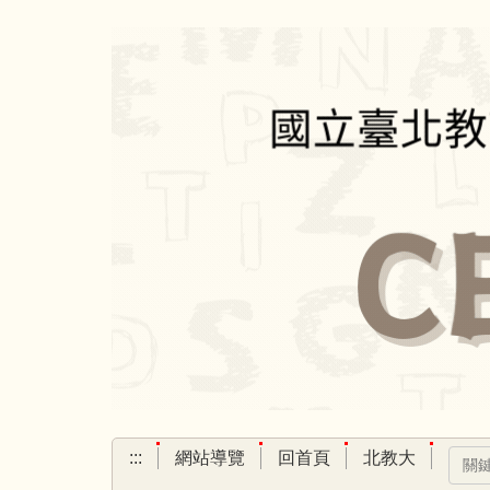
跳
到
主
要
內
容
區
:::
網站導覽
回首頁
北教大