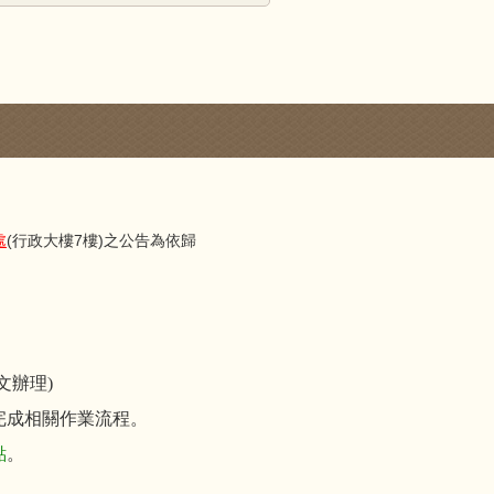
處
(行政大樓7樓)之公告為依歸
文辦理)
完成相關作業流程。
點
。