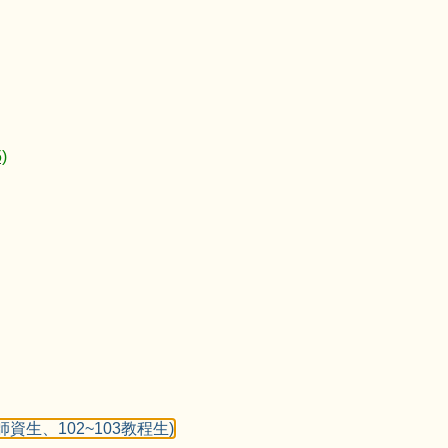
)
資生、102~103教程生)