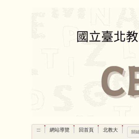
跳
到
主
要
內
容
區
:::
網站導覽
回首頁
北教大